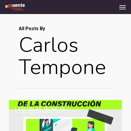
Men
Skip
to
main
content
All Posts By
Carlos
Tempone
ESCUELAS TÉCNICAS