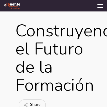
Men
Skip
to
main
content
Construyen
el Futuro
de la
Formación
Share