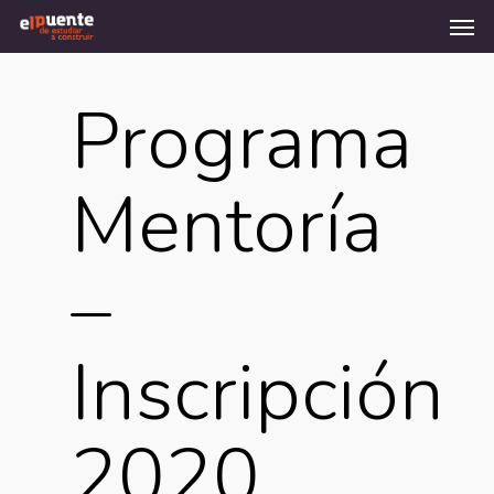
Men
Skip
to
main
content
Programa
Mentoría
–
Inscripción
2020