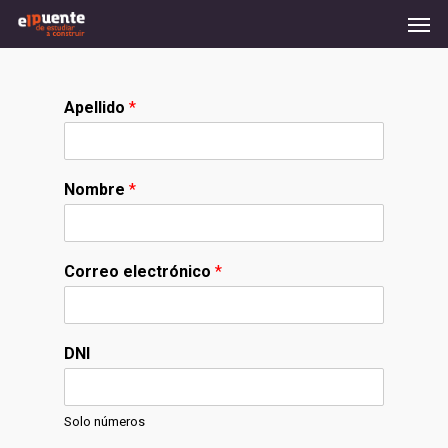
Men
Skip
to
main
content
Apellido
*
Nombre
*
Correo electrónico
*
DNI
Solo números